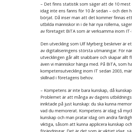
– Det finns statistik som säger att de 10 mest
idag inte ens fanns för 10 år sedan – och den h
börjat. Då inser man att det kommer finnas et
utbilda människor in i de här nya rollerna, säg
av företaget BiTA som är verksamma inom I
Den utveckling som Ulf Myrberg beskriver är et
av digitaliseringens största utmaningar. För nä
utvecklingen går allt snabbare och skapar allt 
även vi människor hänga med. På BiTA, som h
kompetensutveckling inom IT sedan 2003, märk
skillnad i företagens behov.
– Kompetens är inte bara kunskap, då kunskap 
Problemet är att många av dagens utbildningsf
inriktade på just kunskap: du ska kunna memor
vad du memorerat. Kompetens är idag så myck
kunskap och man pratar idag om andra färdigh
viktiga, såsom att kunna applicera kunskap och
förändringar. Det är det som är viktigt idag, s