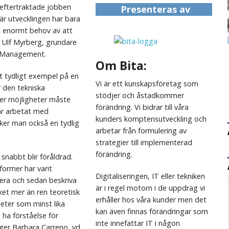
 eftertraktade jobben
Presenteras av
är utvecklingen har bara
t enormt behov av att
er Ulf Myrberg, grundare
T-Management.
Om Bita:
t tydligt exempel på en
Vi är ett kunskapsföretag som
r den tekniska
stödjer och åstadkommer
fler möjligheter måste
förändring. Vi bidrar till våra
ar arbetat med
kunders komptensutveckling och
er man också en tydlig
arbetar från formulering av
strategier till implementerad
förändring.
snabbt blir föråldrad.
ormer har varit
Digitaliseringen, IT eller tekniken
era och sedan beskriva
är i regel motorn i de uppdrag vi
et mer än ren teoretisk
erhåller hos våra kunder men det
eter som minst lika
kan även finnas förändringar som
 ha förståelse för
inte innefattar IT i någon
äger Barbara Carreno, vd