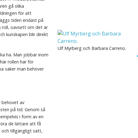
garen gå olika
ldningen för att
s läggs tiden endast på
a roll, oavsett om det är
ch kunskapen blir direkt
Ulf Myrberg och Barbara Carreno.
e ska ha. Man jobbar inom
här rollen har för
ilka saker man behöver
 behovet av
isten på tid. Genom så
empelvis i form av en
öra de lättare att få
och tillgängligt sätt,