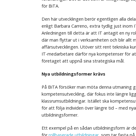
för BiTA.
Den här utvecklingen berör egentligen alla dela
enligt Barbara Carreno, extra tydlig just inom
Anledningen till detta är att IT antagit en ny rol
där man flyttar ut i verksamheten och blir allt 
affärsutvecklingen. Utöver sitt rent tekniska 
IT-medarbetare därför nya kompetenser för at
företaget att uppnå sina strategiska mål.
Nya utbildningsformer krävs
På BiTA försöker man möta denna utmaning g
kompetensutveckling, där fokus inte längre lig
klassrumsutbildningar. Istället ska kompetensu
för att följa individen över längre tid – med ny
utbildningsformer.
Ett exempel på en sådan utbildningsform är de
för
rollbaserade utbildningar
, som tar fasta p