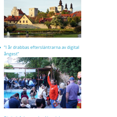
”I år drabbas eftersläntrarna av digital
ångest”