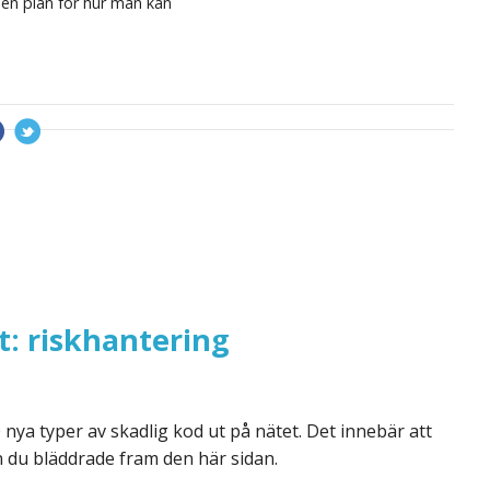
en plan för hur man kan
: riskhantering
 nya typer av skadlig kod ut på nätet. Det innebär att
 du bläddrade fram den här sidan.