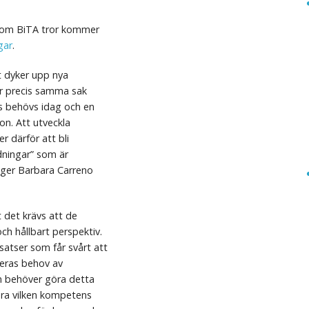
 som BiTA tror kommer
gar
.
t dyker upp nya
är precis samma sak
 behövs idag och en
n. Att utveckla
r därför att bli
dningar” som är
äger Barbara Carreno
 det krävs att de
h hållbart perspektiv.
satser som får svårt att
deras behov av
n behöver göra detta
era vilken kompetens