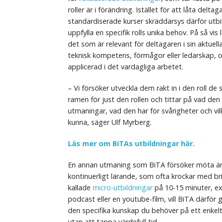
roller är i förändring. Istället för att låta delta
standardiserade kurser skräddarsys därför utbi
uppfylla en specifik rolls unika behov. På så vi
det som är relevant för deltagaren i sin aktuell
teknisk kompetens, förmågor eller ledarskap, o
applicerad i det vardagliga arbetet.
– Vi försöker utveckla dem rakt in i den roll d
ramen för just den rollen och tittar på vad den 
utmaningar, vad den har för svårigheter och v
kunna, säger Ulf Myrberg.
Läs mer om BiTAs utbildningar här.
En annan utmaning som BiTA försöker möta är
kontinuerligt lärande, som ofta krockar med br
kallade
micro-utbildningar
på 10-15 minuter, ex
podcast eller en youtube-film, vill BiTA därför g
den specifika kunskap du behöver på ett enkelt 
utan att tappa värdefull tid.