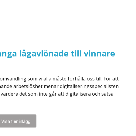
ånga lågavlönade till vinnare
vandling som vi alla måste förhålla oss till. För att
kenande arbetslöshet menar digitaliseringsspecialisten
ärdera det som inte går att digitalisera och satsa
Visa fler inlägg