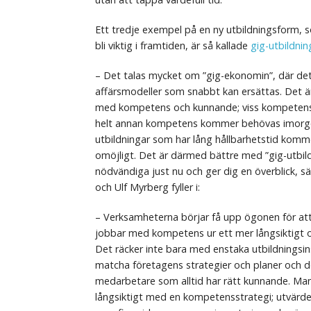
Ett tredje exempel på en ny utbildningsform,
bli viktig i framtiden, är så kallade
gig-utbildnin
– Det talas mycket om ”gig-ekonomin”, där de
affärsmodeller som snabbt kan ersättas. Det 
med kompetens och kunnande; viss kompetens
helt annan kompetens kommer behövas imorgo
utbildningar som har lång hållbarhetstid komme
omöjligt. Det är därmed bättre med ”gig-utbil
nödvändiga just nu och ger dig en överblick, s
och Ulf Myrberg fyller i:
– Verksamheterna börjar få upp ögonen för att
jobbar med kompetens ur ett mer långsiktigt oc
Det räcker inte bara med enstaka utbildningsin
matcha företagens strategier och planer och 
medarbetare som alltid har rätt kunnande. Ma
långsiktigt med en kompetensstrategi; utvärd