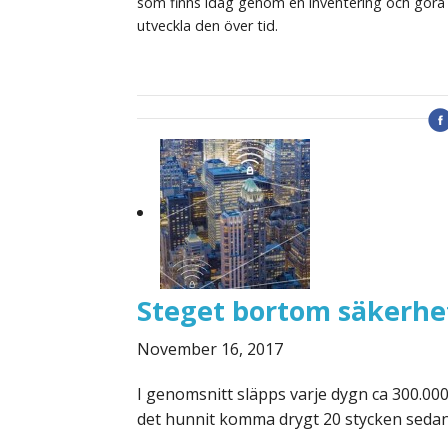
som finns idag genom en inventering och göra 
utveckla den över tid.
Steget bortom säkerhet
November 16, 2017
I genomsnitt släpps varje dygn ca 300.000
det hunnit komma drygt 20 stycken sedan