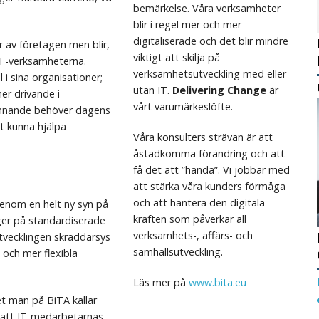
bemärkelse. Våra verksamheter
blir i regel mer och mer
digitaliserade och det blir mindre
r av företagen men blir,
viktigt att skilja på
 IT-verksamheterna.
verksamhetsutveckling med eller
l i sina organisationer;
utan IT.
Delivering Change
är
mer drivande i
vårt varumärkeslöfte.
kunnande behöver dagens
t kunna hjälpa
Våra konsulters strävan är att
åstadkomma förändring och att
få det att ”hända”. Vi jobbar med
att stärka våra kunders förmåga
och att hantera den digitala
enom en helt ny syn på
kraften som påverkar all
ger på standardiserade
verksamhets-, affärs- och
tvecklingen skräddarsys
samhällsutveckling.
a och mer flexibla
Läs mer på
www.bita.eu
t man på BiTA kallar
å att IT-medarbetarnas