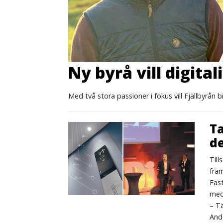
Ny byrå vill digital
Med två stora passioner i fokus vill Fjällbyrån bid
Ta
d
Till
fra
Fast
med 
– Tä
And