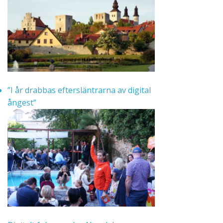
”I år drabbas eftersläntrarna av digital
ångest”