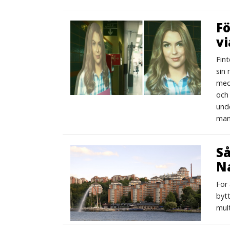
Fö
vi
Fint
sin 
med
och 
unde
man
Så
N
För
bytt
mult