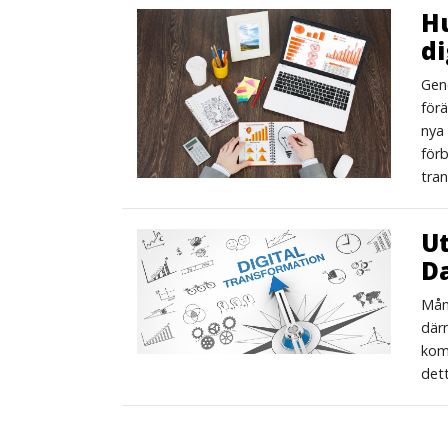
Hu
di
Gen
förä
nya 
förb
tra
Ut
D
Mång
därm
komp
dett